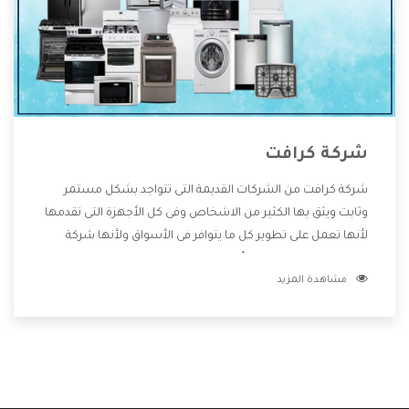
شركة كرافت
شركة كرافت من الشركات القديمة التى تتواجد بشكل مستمر
وثابت ويثق بها الكثير من الاشخاص وفى كل الأجهزة التى تقدمها
لأنها تعمل على تطوير كل ما يتوافر فى الأسواق ولأنها شركة
معروفة تهتم جدا بتوفير أفضل خدمات ما بعد البيع مع المنتجات
مشاهدة المزيد
وتقدم للعملاء أقوى العروض والخصومات التى تسهل على
المستهلك الاستمتاع بشراء جميع ما نقدمه لكم معنا هتجد كل
ما هو جديد وأفضل