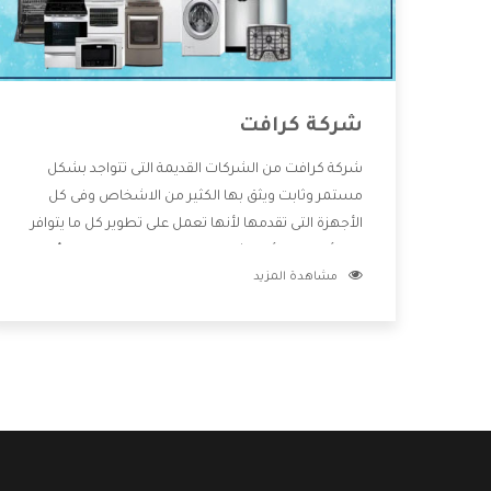
شركة كرافت
شركة كرافت من الشركات القديمة التى تتواجد بشكل
مستمر وثابت ويثق بها الكثير من الاشخاص وفى كل
الأجهزة التى تقدمها لأنها تعمل على تطوير كل ما يتوافر
فى الأسواق ولأنها شركة معروفة تهتم جدا بتوفير أفضل
مشاهدة المزيد
خدمات ما بعد البيع مع المنتجات وتقدم للعملاء أقوى
العروض والخصومات التى تسهل على المستهلك
الاستمتاع بشراء جميع ما نقدمه لكم معنا هتجد كل ما
هو جديد وأفضل