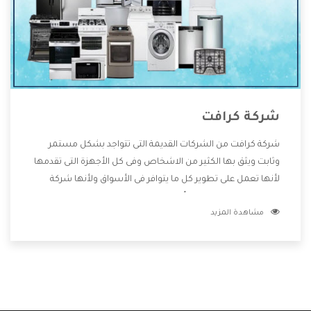
شركة كرافت
شركة كرافت من الشركات القديمة التى تتواجد بشكل مستمر
وثابت ويثق بها الكثير من الاشخاص وفى كل الأجهزة التى تقدمها
لأنها تعمل على تطوير كل ما يتوافر فى الأسواق ولأنها شركة
معروفة تهتم جدا بتوفير أفضل خدمات ما بعد البيع مع المنتجات
مشاهدة المزيد
وتقدم للعملاء أقوى العروض والخصومات التى تسهل على
المستهلك الاستمتاع بشراء جميع ما نقدمه لكم معنا هتجد كل
ما هو جديد وأفضل