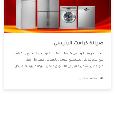
صيانة كرافت الرئيسي
صيانة كرافت الرئيسي هدفها سهولة التواصل السريع والمباشر
مع الشركة لكى يستمتع العميل بالتعامل معنا وان نبقى
متواجدين بشكل مميز فى الاسواق فنحن شركة كبيرة نهتم بكل
التفاصيل المهمة للعميل وان يستمتع بالخدمات التى تنفرد
مشاهدة المزيد
الشركة بها والتى تكون منها خدمة الصيانة التى تكون من أهم
الخدمات التى يرغب بها العميل لأنها تحافظ على كفاءة المنتج
كما أن شركة كرافت تقدم لنا جميع الأجهزة التى نبحث عنها وأقوى
الأسعار التى تكون مناسبة لكثير من العملاء