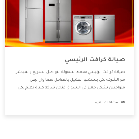
صيانة كرافت الرئيسي
صيانة كرافت الرئيسي هدفها سهولة التواصل السريع والمباشر
مع الشركة لكى يستمتع العميل بالتعامل معنا وان نبقى
متواجدين بشكل مميز فى الاسواق فنحن شركة كبيرة نهتم بكل
التفاصيل المهمة للعميل وان يستمتع بالخدمات التى تنفرد
مشاهدة المزيد
الشركة بها والتى تكون منها خدمة الصيانة التى تكون من أهم
الخدمات التى يرغب بها العميل لأنها تحافظ على كفاءة المنتج
كما أن شركة كرافت تقدم لنا جميع الأجهزة التى نبحث عنها وأقوى
الأسعار التى تكون مناسبة لكثير من العملاء