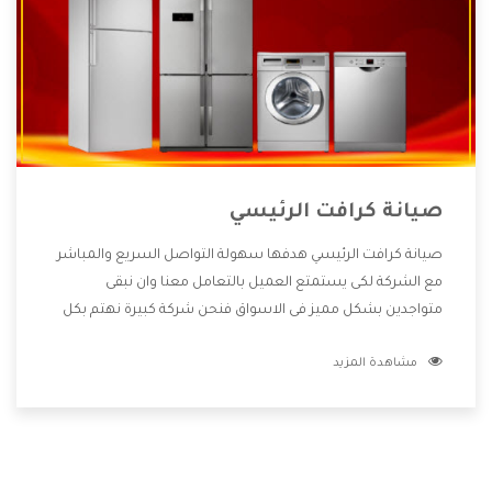
صيانة كرافت الرئيسي
صيانة كرافت الرئيسي هدفها سهولة التواصل السريع والمباشر
مع الشركة لكى يستمتع العميل بالتعامل معنا وان نبقى
متواجدين بشكل مميز فى الاسواق فنحن شركة كبيرة نهتم بكل
التفاصيل المهمة للعميل وان يستمتع بالخدمات التى تنفرد
مشاهدة المزيد
الشركة بها والتى تكون منها خدمة الصيانة التى تكون من أهم
الخدمات التى يرغب بها العميل لأنها تحافظ على كفاءة المنتج
كما أن شركة كرافت تقدم لنا جميع الأجهزة التى نبحث عنها وأقوى
الأسعار التى تكون مناسبة لكثير من العملاء