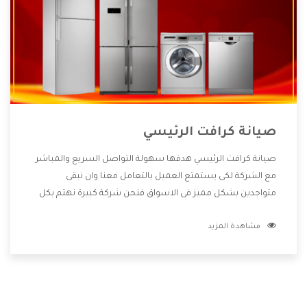
صيانة كرافت الرئيسي
صيانة كرافت الرئيسي هدفها سهولة التواصل السريع والمباشر
مع الشركة لكى يستمتع العميل بالتعامل معنا وان نبقى
متواجدين بشكل مميز فى الاسواق فنحن شركة كبيرة نهتم بكل
التفاصيل المهمة للعميل وان يستمتع بالخدمات التى تنفرد
مشاهدة المزيد
الشركة بها والتى تكون منها خدمة الصيانة التى تكون من أهم
الخدمات التى يرغب بها العميل لأنها تحافظ على كفاءة المنتج
كما أن شركة كرافت تقدم لنا جميع الأجهزة التى نبحث عنها وأقوى
الأسعار التى تكون مناسبة لكثير من العملاء