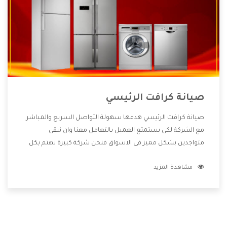
صيانة كرافت الرئيسي
صيانة كرافت الرئيسي هدفها سهولة التواصل السريع والمباشر
مع الشركة لكى يستمتع العميل بالتعامل معنا وان نبقى
متواجدين بشكل مميز فى الاسواق فنحن شركة كبيرة نهتم بكل
التفاصيل المهمة للعميل وان يستمتع بالخدمات التى تنفرد
مشاهدة المزيد
الشركة بها والتى تكون منها خدمة الصيانة التى تكون من أهم
الخدمات التى يرغب بها العميل لأنها تحافظ على كفاءة المنتج
كما أن شركة كرافت تقدم لنا جميع الأجهزة التى نبحث عنها وأقوى
الأسعار التى تكون مناسبة لكثير من العملاء