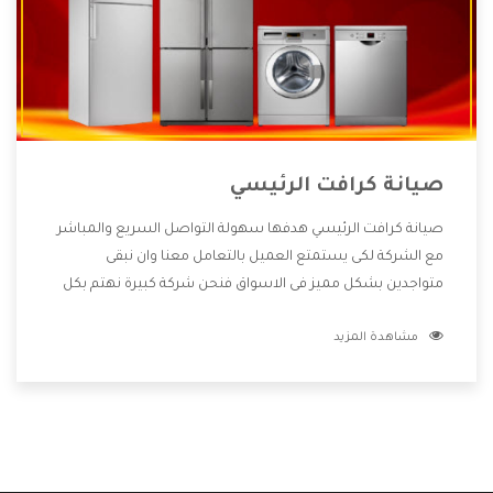
صيانة كرافت الرئيسي
صيانة كرافت الرئيسي هدفها سهولة التواصل السريع والمباشر
مع الشركة لكى يستمتع العميل بالتعامل معنا وان نبقى
متواجدين بشكل مميز فى الاسواق فنحن شركة كبيرة نهتم بكل
التفاصيل المهمة للعميل وان يستمتع بالخدمات التى تنفرد
مشاهدة المزيد
الشركة بها والتى تكون منها خدمة الصيانة التى تكون من أهم
الخدمات التى يرغب بها العميل لأنها تحافظ على كفاءة المنتج
كما أن شركة كرافت تقدم لنا جميع الأجهزة التى نبحث عنها وأقوى
الأسعار التى تكون مناسبة لكثير من العملاء