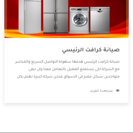
صيانة كرافت الرئيسي
صيانة كرافت الرئيسي هدفها سهولة التواصل السريع والمباشر
مع الشركة لكى يستمتع العميل بالتعامل معنا وان نبقى
متواجدين بشكل مميز فى الاسواق فنحن شركة كبيرة نهتم بكل
التفاصيل المهمة للعميل وان يستمتع بالخدمات التى تنفرد
مشاهدة المزيد
الشركة بها والتى تكون منها خدمة الصيانة التى تكون من أهم
الخدمات التى يرغب بها العميل لأنها تحافظ على كفاءة المنتج
كما أن شركة كرافت تقدم لنا جميع الأجهزة التى نبحث عنها وأقوى
الأسعار التى تكون مناسبة لكثير من العملاء