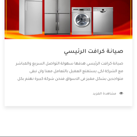
صيانة كرافت الرئيسي
صيانة كرافت الرئيسي هدفها سهولة التواصل السريع والمباشر
مع الشركة لكى يستمتع العميل بالتعامل معنا وان نبقى
متواجدين بشكل مميز فى الاسواق فنحن شركة كبيرة نهتم بكل
التفاصيل المهمة للعميل وان يستمتع بالخدمات التى تنفرد
مشاهدة المزيد
الشركة بها والتى تكون منها خدمة الصيانة التى تكون من أهم
الخدمات التى يرغب بها العميل لأنها تحافظ على كفاءة المنتج
كما أن شركة كرافت تقدم لنا جميع الأجهزة التى نبحث عنها وأقوى
الأسعار التى تكون مناسبة لكثير من العملاء