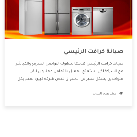
صيانة كرافت الرئيسي
صيانة كرافت الرئيسي هدفها سهولة التواصل السريع والمباشر
مع الشركة لكى يستمتع العميل بالتعامل معنا وان نبقى
متواجدين بشكل مميز فى الاسواق فنحن شركة كبيرة نهتم بكل
التفاصيل المهمة للعميل وان يستمتع بالخدمات التى تنفرد
مشاهدة المزيد
الشركة بها والتى تكون منها خدمة الصيانة التى تكون من أهم
الخدمات التى يرغب بها العميل لأنها تحافظ على كفاءة المنتج
كما أن شركة كرافت تقدم لنا جميع الأجهزة التى نبحث عنها وأقوى
الأسعار التى تكون مناسبة لكثير من العملاء