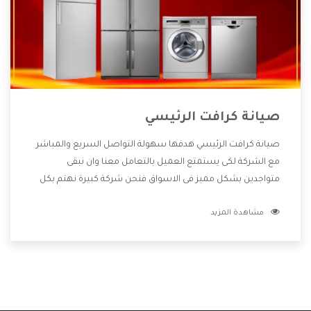
صيانة كرافت الرئيسي
صيانة كرافت الرئيسي هدفها سهولة التواصل السريع والمباشر
مع الشركة لكى يستمتع العميل بالتعامل معنا وان نبقى
متواجدين بشكل مميز فى الاسواق فنحن شركة كبيرة نهتم بكل
التفاصيل المهمة للعميل وان يستمتع بالخدمات التى تنفرد
مشاهدة المزيد
الشركة بها والتى تكون منها خدمة الصيانة التى تكون من أهم
الخدمات التى يرغب بها العميل لأنها تحافظ على كفاءة المنتج
كما أن شركة كرافت تقدم لنا جميع الأجهزة التى نبحث عنها وأقوى
الأسعار التى تكون مناسبة لكثير من العملاء