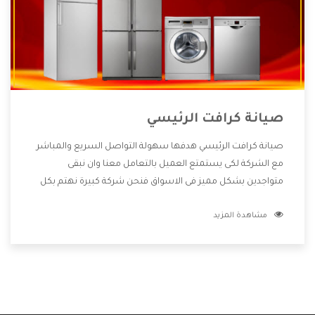
صيانة كرافت الرئيسي
صيانة كرافت الرئيسي هدفها سهولة التواصل السريع والمباشر
مع الشركة لكى يستمتع العميل بالتعامل معنا وان نبقى
متواجدين بشكل مميز فى الاسواق فنحن شركة كبيرة نهتم بكل
التفاصيل المهمة للعميل وان يستمتع بالخدمات التى تنفرد
مشاهدة المزيد
الشركة بها والتى تكون منها خدمة الصيانة التى تكون من أهم
الخدمات التى يرغب بها العميل لأنها تحافظ على كفاءة المنتج
كما أن شركة كرافت تقدم لنا جميع الأجهزة التى نبحث عنها وأقوى
الأسعار التى تكون مناسبة لكثير من العملاء