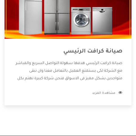
صيانة كرافت الرئيسي
صيانة كرافت الرئيسي هدفها سهولة التواصل السريع والمباشر
مع الشركة لكى يستمتع العميل بالتعامل معنا وان نبقى
متواجدين بشكل مميز فى الاسواق فنحن شركة كبيرة نهتم بكل
التفاصيل المهمة للعميل وان يستمتع بالخدمات التى تنفرد
مشاهدة المزيد
الشركة بها والتى تكون منها خدمة الصيانة التى تكون من أهم
الخدمات التى يرغب بها العميل لأنها تحافظ على كفاءة المنتج
كما أن شركة كرافت تقدم لنا جميع الأجهزة التى نبحث عنها وأقوى
الأسعار التى تكون مناسبة لكثير من العملاء