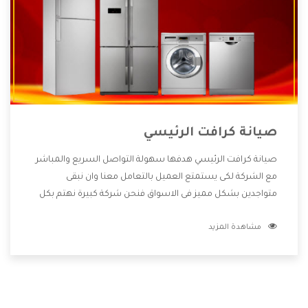
صيانة كرافت الرئيسي
صيانة كرافت الرئيسي هدفها سهولة التواصل السريع والمباشر
مع الشركة لكى يستمتع العميل بالتعامل معنا وان نبقى
متواجدين بشكل مميز فى الاسواق فنحن شركة كبيرة نهتم بكل
التفاصيل المهمة للعميل وان يستمتع بالخدمات التى تنفرد
مشاهدة المزيد
الشركة بها والتى تكون منها خدمة الصيانة التى تكون من أهم
الخدمات التى يرغب بها العميل لأنها تحافظ على كفاءة المنتج
كما أن شركة كرافت تقدم لنا جميع الأجهزة التى نبحث عنها وأقوى
الأسعار التى تكون مناسبة لكثير من العملاء