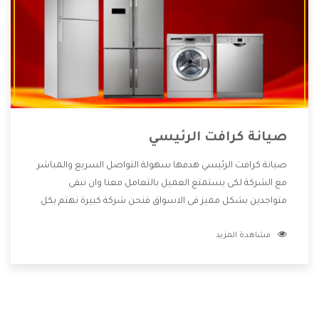
صيانة كرافت الرئيسي
صيانة كرافت الرئيسي هدفها سهولة التواصل السريع والمباشر
مع الشركة لكى يستمتع العميل بالتعامل معنا وان نبقى
متواجدين بشكل مميز فى الاسواق فنحن شركة كبيرة نهتم بكل
التفاصيل المهمة للعميل وان يستمتع بالخدمات التى تنفرد
مشاهدة المزيد
الشركة بها والتى تكون منها خدمة الصيانة التى تكون من أهم
الخدمات التى يرغب بها العميل لأنها تحافظ على كفاءة المنتج
كما أن شركة كرافت تقدم لنا جميع الأجهزة التى نبحث عنها وأقوى
الأسعار التى تكون مناسبة لكثير من العملاء