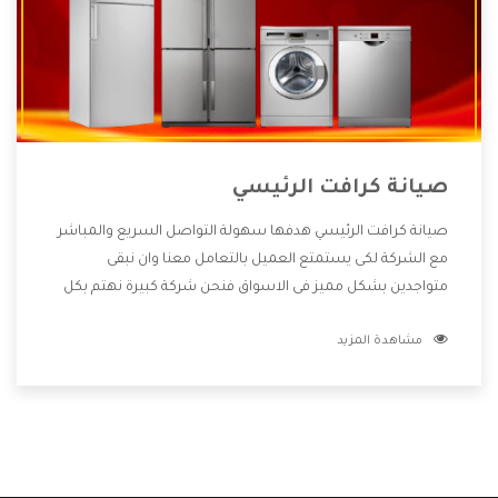
صيانة كرافت الرئيسي
صيانة كرافت الرئيسي هدفها سهولة التواصل السريع والمباشر
مع الشركة لكى يستمتع العميل بالتعامل معنا وان نبقى
متواجدين بشكل مميز فى الاسواق فنحن شركة كبيرة نهتم بكل
التفاصيل المهمة للعميل وان يستمتع بالخدمات التى تنفرد
مشاهدة المزيد
الشركة بها والتى تكون منها خدمة الصيانة التى تكون من أهم
الخدمات التى يرغب بها العميل لأنها تحافظ على كفاءة المنتج
كما أن شركة كرافت تقدم لنا جميع الأجهزة التى نبحث عنها وأقوى
الأسعار التى تكون مناسبة لكثير من العملاء