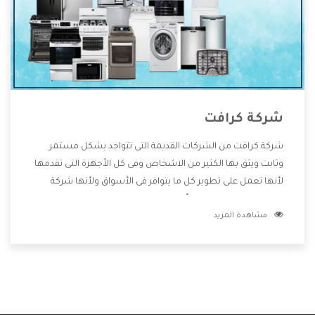
شركة كرافت
شركة كرافت من الشركات القديمة التى تتواجد بشكل مستمر
وثابت ويثق بها الكثير من الاشخاص وفى كل الأجهزة التى تقدمها
لأنها تعمل على تطوير كل ما يتوافر فى الأسواق ولأنها شركة
معروفة تهتم جدا بتوفير أفضل خدمات ما بعد البيع مع المنتجات
مشاهدة المزيد
وتقدم للعملاء أقوى العروض والخصومات التى تسهل على
المستهلك الاستمتاع بشراء جميع ما نقدمه لكم معنا هتجد كل
ما هو جديد وأفضل