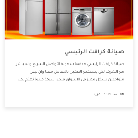
صيانة كرافت الرئيسي
صيانة كرافت الرئيسي هدفها سهولة التواصل السريع والمباشر
مع الشركة لكى يستمتع العميل بالتعامل معنا وان نبقى
متواجدين بشكل مميز فى الاسواق فنحن شركة كبيرة نهتم بكل
التفاصيل المهمة للعميل وان يستمتع بالخدمات التى تنفرد
مشاهدة المزيد
الشركة بها والتى تكون منها خدمة الصيانة التى تكون من أهم
الخدمات التى يرغب بها العميل لأنها تحافظ على كفاءة المنتج
كما أن شركة كرافت تقدم لنا جميع الأجهزة التى نبحث عنها وأقوى
الأسعار التى تكون مناسبة لكثير من العملاء