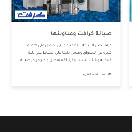
صيانة كرافت وعناوينها
كرافت من الشركات المميزة والتى تحصل على اهمية
كبيرة فى الاسواق وتعمل دائما على الحفاظ على تلك
المكانه ولتلك السبب وفرنا لكم أفضل وأكبر مراكز صيانة
كرافت وعناوينها حتى يكون قريب من كل العملاء
مشاهدة المزيد
ويستطيع القيام بتصليح جميع المنتجات دون اى ازعاج
كما أننا نهتم بكل ما يحتاجه المستهلك لكى نحافظ على
ثقتهم بنا ،وهتستمتع بأقوى العروض والخدمات ما بعد
البيع التى ترضى العميل