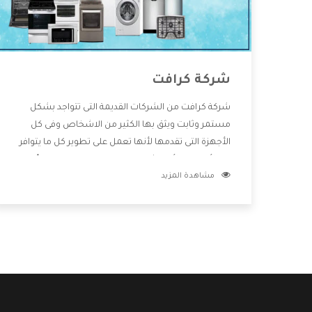
شركة كرافت
شركة كرافت من الشركات القديمة التى تتواجد بشكل
مستمر وثابت ويثق بها الكثير من الاشخاص وفى كل
الأجهزة التى تقدمها لأنها تعمل على تطوير كل ما يتوافر
فى الأسواق ولأنها شركة معروفة تهتم جدا بتوفير أفضل
مشاهدة المزيد
خدمات ما بعد البيع مع المنتجات وتقدم للعملاء أقوى
العروض والخصومات التى تسهل على المستهلك
الاستمتاع بشراء جميع ما نقدمه لكم معنا هتجد كل ما
هو جديد وأفضل