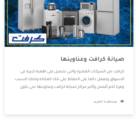
صيانة كرافت وعناوينها
كرافت من الشركات المميزة والتى تحصل على اهمية كبيرة فى
الاسواق وتعمل دائما على الحفاظ على تلك المكانه ولتلك السبب
وفرنا لكم أفضل وأكبر مراكز صيانة كرافت وعناوينها حتى يكون
قريب من كل العملاء ويستطيع القيام بتصليح جميع المنتجات
مشاهدة المزيد
دون اى ازعاج كما أننا نهتم بكل ما يحتاجه المستهلك لكى نحافظ
على ثقتهم بنا ،وهتستمتع بأقوى العروض والخدمات ما بعد البيع
التى ترضى العميل