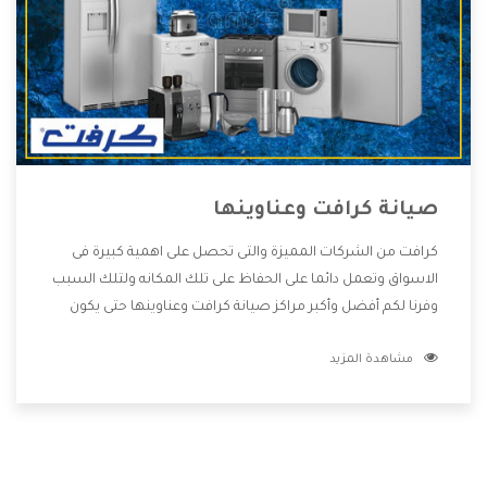
صيانة كرافت وعناوينها
كرافت من الشركات المميزة والتى تحصل على اهمية كبيرة فى
الاسواق وتعمل دائما على الحفاظ على تلك المكانه ولتلك السبب
وفرنا لكم أفضل وأكبر مراكز صيانة كرافت وعناوينها حتى يكون
قريب من كل العملاء ويستطيع القيام بتصليح جميع المنتجات
مشاهدة المزيد
دون اى ازعاج كما أننا نهتم بكل ما يحتاجه المستهلك لكى نحافظ
على ثقتهم بنا ،وهتستمتع بأقوى العروض والخدمات ما بعد البيع
التى ترضى العميل