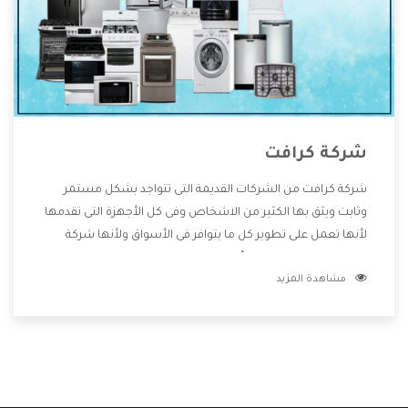
شركة كرافت
شركة كرافت من الشركات القديمة التى تتواجد بشكل مستمر
وثابت ويثق بها الكثير من الاشخاص وفى كل الأجهزة التى تقدمها
لأنها تعمل على تطوير كل ما يتوافر فى الأسواق ولأنها شركة
معروفة تهتم جدا بتوفير أفضل خدمات ما بعد البيع مع المنتجات
مشاهدة المزيد
وتقدم للعملاء أقوى العروض والخصومات التى تسهل على
المستهلك الاستمتاع بشراء جميع ما نقدمه لكم معنا هتجد كل
ما هو جديد وأفضل