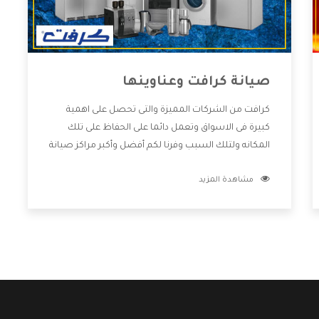
صيانة كرافت وعناوينها
كرافت من الشركات المميزة والتى تحصل على اهمية
كبيرة فى الاسواق وتعمل دائما على الحفاظ على تلك
المكانه ولتلك السبب وفرنا لكم أفضل وأكبر مراكز صيانة
كرافت وعناوينها حتى يكون قريب من كل العملاء
مشاهدة المزيد
ويستطيع القيام بتصليح جميع المنتجات دون اى ازعاج
كما أننا نهتم بكل ما يحتاجه المستهلك لكى نحافظ على
ثقتهم بنا ،وهتستمتع بأقوى العروض والخدمات ما بعد
البيع التى ترضى العميل