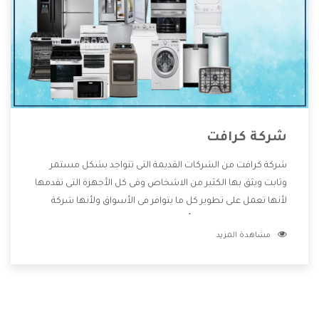
شركة كرافت
شركة كرافت من الشركات القديمة التى تتواجد بشكل مستمر
وثابت ويثق بها الكثير من الاشخاص وفى كل الأجهزة التى تقدمها
لأنها تعمل على تطوير كل ما يتوافر فى الأسواق ولأنها شركة
معروفة تهتم جدا بتوفير أفضل خدمات ما بعد البيع مع المنتجات
مشاهدة المزيد
وتقدم للعملاء أقوى العروض والخصومات التى تسهل على
المستهلك الاستمتاع بشراء جميع ما نقدمه لكم معنا هتجد كل
ما هو جديد وأفضل