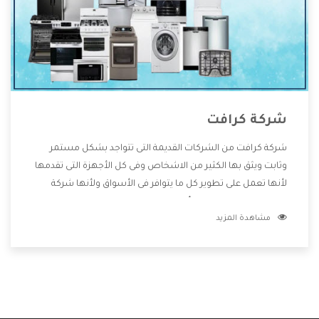
شركة كرافت
شركة كرافت من الشركات القديمة التى تتواجد بشكل مستمر
وثابت ويثق بها الكثير من الاشخاص وفى كل الأجهزة التى تقدمها
لأنها تعمل على تطوير كل ما يتوافر فى الأسواق ولأنها شركة
معروفة تهتم جدا بتوفير أفضل خدمات ما بعد البيع مع المنتجات
مشاهدة المزيد
وتقدم للعملاء أقوى العروض والخصومات التى تسهل على
المستهلك الاستمتاع بشراء جميع ما نقدمه لكم معنا هتجد كل
ما هو جديد وأفضل