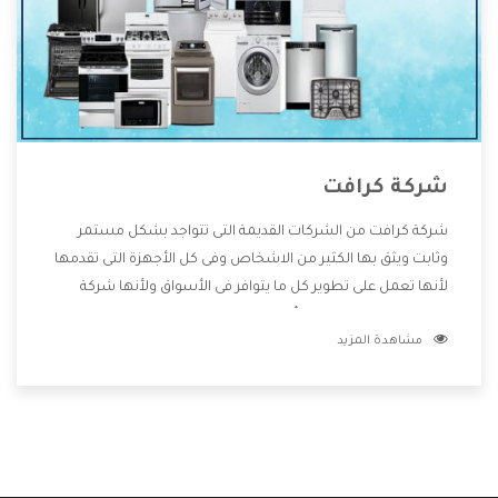
شركة كرافت
شركة كرافت من الشركات القديمة التى تتواجد بشكل مستمر
وثابت ويثق بها الكثير من الاشخاص وفى كل الأجهزة التى تقدمها
لأنها تعمل على تطوير كل ما يتوافر فى الأسواق ولأنها شركة
معروفة تهتم جدا بتوفير أفضل خدمات ما بعد البيع مع المنتجات
مشاهدة المزيد
وتقدم للعملاء أقوى العروض والخصومات التى تسهل على
المستهلك الاستمتاع بشراء جميع ما نقدمه لكم معنا هتجد كل
ما هو جديد وأفضل