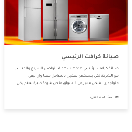
صيانة كرافت الرئيسي
صيانة كرافت الرئيسي هدفها سهولة التواصل السريع والمباشر
مع الشركة لكى يستمتع العميل بالتعامل معنا وان نبقى
متواجدين بشكل مميز فى الاسواق فنحن شركة كبيرة نهتم بكل
التفاصيل المهمة للعميل وان يستمتع بالخدمات التى تنفرد
مشاهدة المزيد
الشركة بها والتى تكون منها خدمة الصيانة التى تكون من أهم
الخدمات التى يرغب بها العميل لأنها تحافظ على كفاءة المنتج
كما أن شركة كرافت تقدم لنا جميع الأجهزة التى نبحث عنها وأقوى
الأسعار التى تكون مناسبة لكثير من العملاء