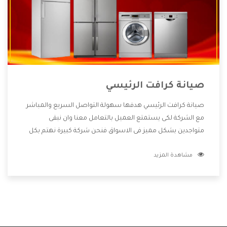
صيانة كرافت الرئيسي
صيانة كرافت الرئيسي هدفها سهولة التواصل السريع والمباشر
مع الشركة لكى يستمتع العميل بالتعامل معنا وان نبقى
متواجدين بشكل مميز فى الاسواق فنحن شركة كبيرة نهتم بكل
التفاصيل المهمة للعميل وان يستمتع بالخدمات التى تنفرد
مشاهدة المزيد
الشركة بها والتى تكون منها خدمة الصيانة التى تكون من أهم
الخدمات التى يرغب بها العميل لأنها تحافظ على كفاءة المنتج
كما أن شركة كرافت تقدم لنا جميع الأجهزة التى نبحث عنها وأقوى
الأسعار التى تكون مناسبة لكثير من العملاء