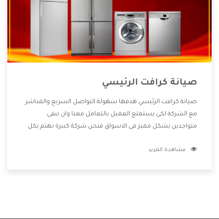
صيانة كرافت الرئيسي
صيانة كرافت الرئيسي هدفها سهولة التواصل السريع والمباشر
مع الشركة لكى يستمتع العميل بالتعامل معنا وان نبقى
متواجدين بشكل مميز فى الاسواق فنحن شركة كبيرة نهتم بكل
التفاصيل المهمة للعميل وان يستمتع بالخدمات التى تنفرد
مشاهدة المزيد
الشركة بها والتى تكون منها خدمة الصيانة التى تكون من أهم
الخدمات التى يرغب بها العميل لأنها تحافظ على كفاءة المنتج
كما أن شركة كرافت تقدم لنا جميع الأجهزة التى نبحث عنها وأقوى
الأسعار التى تكون مناسبة لكثير من العملاء