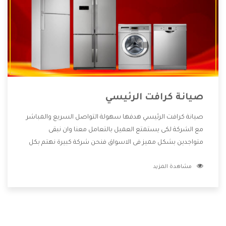
صيانة كرافت الرئيسي
صيانة كرافت الرئيسي هدفها سهولة التواصل السريع والمباشر
مع الشركة لكى يستمتع العميل بالتعامل معنا وان نبقى
متواجدين بشكل مميز فى الاسواق فنحن شركة كبيرة نهتم بكل
التفاصيل المهمة للعميل وان يستمتع بالخدمات التى تنفرد
مشاهدة المزيد
الشركة بها والتى تكون منها خدمة الصيانة التى تكون من أهم
الخدمات التى يرغب بها العميل لأنها تحافظ على كفاءة المنتج
كما أن شركة كرافت تقدم لنا جميع الأجهزة التى نبحث عنها وأقوى
الأسعار التى تكون مناسبة لكثير من العملاء