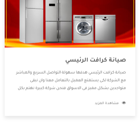
صيانة كرافت الرئيسي
صيانة كرافت الرئيسي هدفها سهولة التواصل السريع والمباشر
مع الشركة لكى يستمتع العميل بالتعامل معنا وان نبقى
متواجدين بشكل مميز فى الاسواق فنحن شركة كبيرة نهتم بكل
التفاصيل المهمة للعميل وان يستمتع بالخدمات التى تنفرد
مشاهدة المزيد
الشركة بها والتى تكون منها خدمة الصيانة التى تكون من أهم
الخدمات التى يرغب بها العميل لأنها تحافظ على كفاءة المنتج
كما أن شركة كرافت تقدم لنا جميع الأجهزة التى نبحث عنها وأقوى
الأسعار التى تكون مناسبة لكثير من العملاء