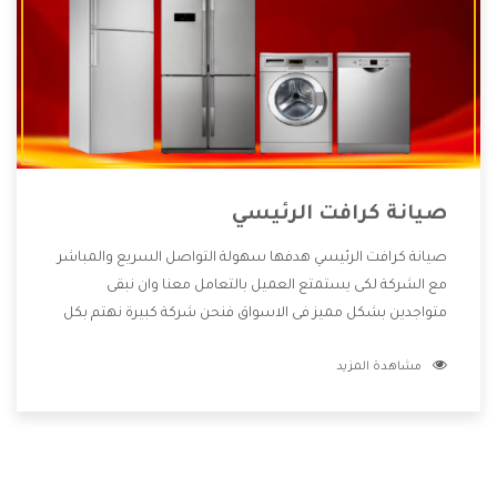
صيانة كرافت الرئيسي
صيانة كرافت الرئيسي هدفها سهولة التواصل السريع والمباشر
مع الشركة لكى يستمتع العميل بالتعامل معنا وان نبقى
متواجدين بشكل مميز فى الاسواق فنحن شركة كبيرة نهتم بكل
التفاصيل المهمة للعميل وان يستمتع بالخدمات التى تنفرد
مشاهدة المزيد
الشركة بها والتى تكون منها خدمة الصيانة التى تكون من أهم
الخدمات التى يرغب بها العميل لأنها تحافظ على كفاءة المنتج
كما أن شركة كرافت تقدم لنا جميع الأجهزة التى نبحث عنها وأقوى
الأسعار التى تكون مناسبة لكثير من العملاء