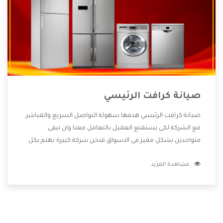
صيانة كرافت الرئيسي
صيانة كرافت الرئيسي هدفها سهولة التواصل السريع والمباشر
مع الشركة لكى يستمتع العميل بالتعامل معنا وان نبقى
متواجدين بشكل مميز فى الاسواق فنحن شركة كبيرة نهتم بكل
التفاصيل المهمة للعميل وان يستمتع بالخدمات التى تنفرد
مشاهدة المزيد
الشركة بها والتى تكون منها خدمة الصيانة التى تكون من أهم
الخدمات التى يرغب بها العميل لأنها تحافظ على كفاءة المنتج
كما أن شركة كرافت تقدم لنا جميع الأجهزة التى نبحث عنها وأقوى
الأسعار التى تكون مناسبة لكثير من العملاء