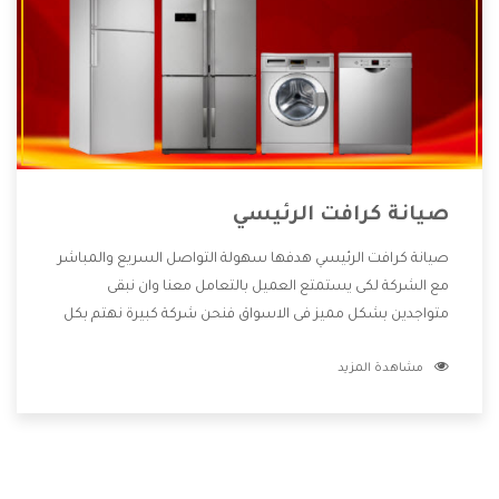
صيانة كرافت الرئيسي
صيانة كرافت الرئيسي هدفها سهولة التواصل السريع والمباشر
مع الشركة لكى يستمتع العميل بالتعامل معنا وان نبقى
متواجدين بشكل مميز فى الاسواق فنحن شركة كبيرة نهتم بكل
التفاصيل المهمة للعميل وان يستمتع بالخدمات التى تنفرد
مشاهدة المزيد
الشركة بها والتى تكون منها خدمة الصيانة التى تكون من أهم
الخدمات التى يرغب بها العميل لأنها تحافظ على كفاءة المنتج
كما أن شركة كرافت تقدم لنا جميع الأجهزة التى نبحث عنها وأقوى
الأسعار التى تكون مناسبة لكثير من العملاء