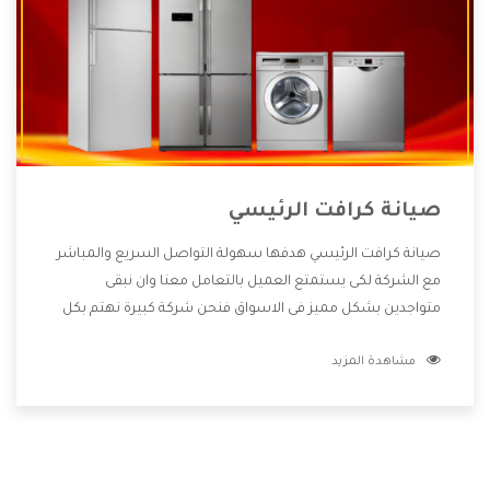
صيانة كرافت الرئيسي
صيانة كرافت الرئيسي هدفها سهولة التواصل السريع والمباشر
مع الشركة لكى يستمتع العميل بالتعامل معنا وان نبقى
متواجدين بشكل مميز فى الاسواق فنحن شركة كبيرة نهتم بكل
التفاصيل المهمة للعميل وان يستمتع بالخدمات التى تنفرد
مشاهدة المزيد
الشركة بها والتى تكون منها خدمة الصيانة التى تكون من أهم
الخدمات التى يرغب بها العميل لأنها تحافظ على كفاءة المنتج
كما أن شركة كرافت تقدم لنا جميع الأجهزة التى نبحث عنها وأقوى
الأسعار التى تكون مناسبة لكثير من العملاء