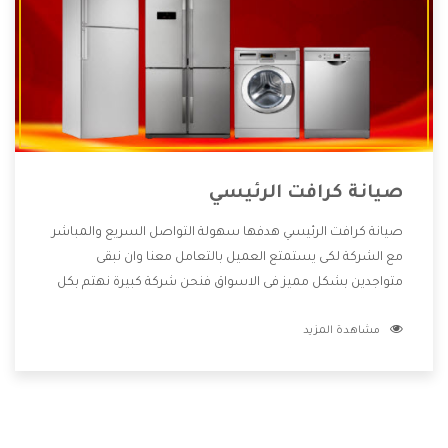
صيانة كرافت الرئيسي
صيانة كرافت الرئيسي هدفها سهولة التواصل السريع والمباشر
مع الشركة لكى يستمتع العميل بالتعامل معنا وان نبقى
متواجدين بشكل مميز فى الاسواق فنحن شركة كبيرة نهتم بكل
التفاصيل المهمة للعميل وان يستمتع بالخدمات التى تنفرد
مشاهدة المزيد
الشركة بها والتى تكون منها خدمة الصيانة التى تكون من أهم
الخدمات التى يرغب بها العميل لأنها تحافظ على كفاءة المنتج
كما أن شركة كرافت تقدم لنا جميع الأجهزة التى نبحث عنها وأقوى
الأسعار التى تكون مناسبة لكثير من العملاء