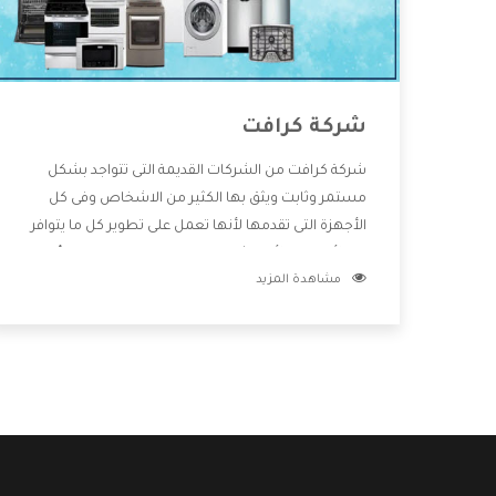
شركة كرافت
شركة كرافت من الشركات القديمة التى تتواجد بشكل
مستمر وثابت ويثق بها الكثير من الاشخاص وفى كل
الأجهزة التى تقدمها لأنها تعمل على تطوير كل ما يتوافر
فى الأسواق ولأنها شركة معروفة تهتم جدا بتوفير أفضل
مشاهدة المزيد
خدمات ما بعد البيع مع المنتجات وتقدم للعملاء أقوى
العروض والخصومات التى تسهل على المستهلك
الاستمتاع بشراء جميع ما نقدمه لكم معنا هتجد كل ما
هو جديد وأفضل