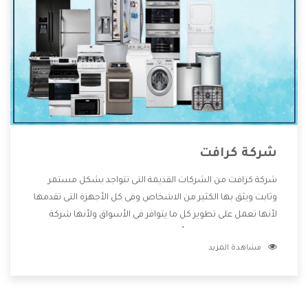
شركة كرافت
شركة كرافت من الشركات القديمة التى تتواجد بشكل مستمر
وثابت ويثق بها الكثير من الاشخاص وفى كل الأجهزة التى تقدمها
لأنها تعمل على تطوير كل ما يتوافر فى الأسواق ولأنها شركة
معروفة تهتم جدا بتوفير أفضل خدمات ما بعد البيع مع المنتجات
مشاهدة المزيد
وتقدم للعملاء أقوى العروض والخصومات التى تسهل على
المستهلك الاستمتاع بشراء جميع ما نقدمه لكم معنا هتجد كل
ما هو جديد وأفضل