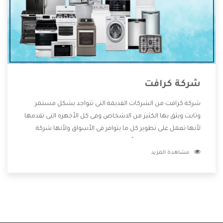
شركة كرافت
شركة كرافت من الشركات القديمة التى تتواجد بشكل مستمر
وثابت ويثق بها الكثير من الاشخاص وفى كل الأجهزة التى تقدمها
لأنها تعمل على تطوير كل ما يتوافر فى الأسواق ولأنها شركة
معروفة تهتم جدا بتوفير أفضل خدمات ما بعد البيع مع المنتجات
مشاهدة المزيد
وتقدم للعملاء أقوى العروض والخصومات التى تسهل على
المستهلك الاستمتاع بشراء جميع ما نقدمه لكم معنا هتجد كل
ما هو جديد وأفضل