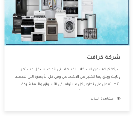
شركة كرافت
شركة كرافت من الشركات القديمة التى تتواجد بشكل مستمر
وثابت ويثق بها الكثير من الاشخاص وفى كل الأجهزة التى تقدمها
لأنها تعمل على تطوير كل ما يتوافر فى الأسواق ولأنها شركة
معروفة تهتم جدا بتوفير أفضل خدمات ما بعد البيع مع المنتجات
مشاهدة المزيد
وتقدم للعملاء أقوى العروض والخصومات التى تسهل على
المستهلك الاستمتاع بشراء جميع ما نقدمه لكم معنا هتجد كل
ما هو جديد وأفضل