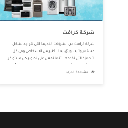
شركة كرافت
شركة كرافت من الشركات القديمة التى تتواجد بشكل
مستمر وثابت ويثق بها الكثير من الاشخاص وفى كل
الأجهزة التى تقدمها لأنها تعمل على تطوير كل ما يتوافر
فى الأسواق ولأنها شركة معروفة تهتم جدا بتوفير أفضل
مشاهدة المزيد
خدمات ما بعد البيع مع المنتجات وتقدم للعملاء أقوى
العروض والخصومات التى تسهل على المستهلك
الاستمتاع بشراء جميع ما نقدمه لكم معنا هتجد كل ما
هو جديد وأفضل