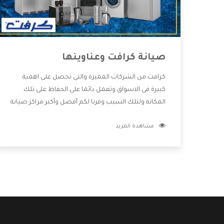
صيانة كرافت وعناوينها
كرافت من الشركات المميزة والتى تحصل على اهمية
كبيرة فى الاسواق وتعمل دائما على الحفاظ على تلك
المكانه ولتلك السبب وفرنا لكم أفضل وأكبر مراكز صيانة
كرافت وعناوينها حتى يكون قريب من كل العملاء
مشاهدة المزيد
ويستطيع القيام بتصليح جميع المنتجات دون اى ازعاج
كما أننا نهتم بكل ما يحتاجه المستهلك لكى نحافظ على
ثقتهم بنا ،وهتستمتع بأقوى العروض والخدمات ما بعد
البيع التى ترضى العميل