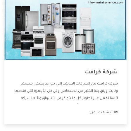
شركة كرافت
شركة كرافت من الشركات القديمة التى تتواجد بشكل مستمر
وثابت ويثق بها الكثير من الاشخاص وفى كل الأجهزة التى تقدمها
لأنها تعمل على تطوير كل ما يتوافر فى الأسواق ولأنها شركة
معروفة تهتم جدا بتوفير أفضل خدمات ما بعد البيع مع المنتجات
مشاهدة المزيد
وتقدم للعملاء أقوى العروض والخصومات التى تسهل على
المستهلك الاستمتاع بشراء جميع ما نقدمه لكم معنا هتجد كل
ما هو جديد وأفضل