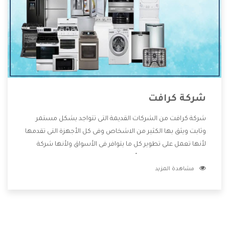
شركة كرافت
شركة كرافت من الشركات القديمة التى تتواجد بشكل مستمر
وثابت ويثق بها الكثير من الاشخاص وفى كل الأجهزة التى تقدمها
لأنها تعمل على تطوير كل ما يتوافر فى الأسواق ولأنها شركة
معروفة تهتم جدا بتوفير أفضل خدمات ما بعد البيع مع المنتجات
مشاهدة المزيد
وتقدم للعملاء أقوى العروض والخصومات التى تسهل على
المستهلك الاستمتاع بشراء جميع ما نقدمه لكم معنا هتجد كل
ما هو جديد وأفضل