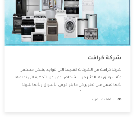
شركة كرافت
شركة كرافت من الشركات القديمة التى تتواجد بشكل مستمر
وثابت ويثق بها الكثير من الاشخاص وفى كل الأجهزة التى تقدمها
لأنها تعمل على تطوير كل ما يتوافر فى الأسواق ولأنها شركة
معروفة تهتم جدا بتوفير أفضل خدمات ما بعد البيع مع المنتجات
مشاهدة المزيد
وتقدم للعملاء أقوى العروض والخصومات التى تسهل على
المستهلك الاستمتاع بشراء جميع ما نقدمه لكم معنا هتجد كل
ما هو جديد وأفضل