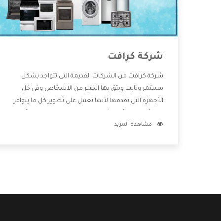
شركة كرافت
شركة كرافت من الشركات القديمة التى تتواجد بشكل
مستمر وثابت ويثق بها الكثير من الاشخاص وفى كل
الأجهزة التى تقدمها لأنها تعمل على تطوير كل ما يتوافر
فى الأسواق ولأنها شركة معروفة تهتم جدا بتوفير أفضل
مشاهدة المزيد
خدمات ما بعد البيع مع المنتجات وتقدم للعملاء أقوى
العروض والخصومات التى تسهل على المستهلك
الاستمتاع بشراء جميع ما نقدمه لكم معنا هتجد كل ما
هو جديد وأفضل