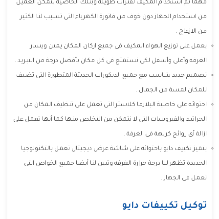
مهما تم استخدام المكيف لفترات طويلة وبتلك الخاصية يتمكن العميل
من استخدام الجهاز دون خوف من فاتورة الكهرباء التى تسبب لنا الكثير
من الازعاج .
يعمل على توزيع الهواء المكيف فى جميع اركان المكان يمين ويسار
الغرفه وأعلى وأسفل لكى نستمتع فى كل مكان بأفضل درجة من التبريد .
تصميم جديد يتناسب مع جميع الديكورات الحديثة المتطورة التى تضيف
للمكان لمسة من الجمال .
احتوائه على خاصية البلازما كلاستر التى تعمل على تنظيف المكان من
الجراثيم والفيروسات التى لا نتمكن من التخلص منها كما أنها تعمل على
ازالة أى روائح كريهة فى الغرفة .
يتميز تكييف دايو باحتوائه على شاشة عرض ديجيتال تعمل بالتكنولوجيا
الجديدة تظهر لنا درجة حرارة الغرفه وتبين لنا أيضا جميع الخواص التى
تعمل فى الجهاز .
توكيل تكييفات دايو