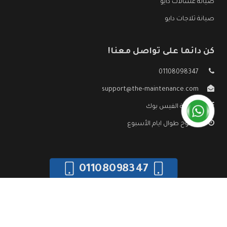
صيانة غسالات دايو
صيانة ثلاجات دايو
كن دائما على تواصل معنا!
01108098347
support@the-maintenance.com
صفحة الفيس بوك
مفتوح طوال ايام الأسبوع
01108098347
جميع الحقوق محفوظه ©
صيانة دايو